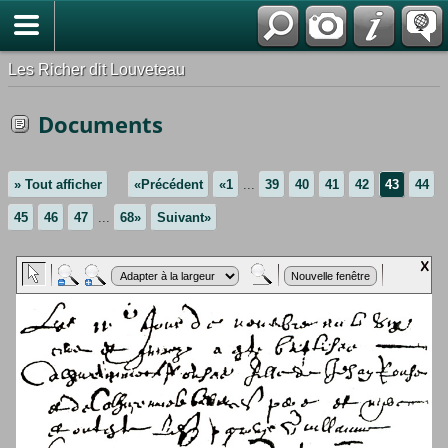
*Français
Les Richer dit Louveteau
Documents
» Tout afficher
«Précédent
«1
...
39
40
41
42
43
44
45
46
47
...
68»
Suivant»