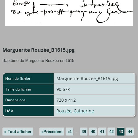
Marguerite Rouzée_B1615.jpg
Baptême de Marguerite Rouzée en 1615
Marguerite Rouzee_B1615.jpg
Nom de fichier
90.67k
Taille du fichier
720 x 412
Dimensions
Rouzée, Catherine
Lié à
» Tout afficher
«Précédent
«1
...
39
40
41
42
43
44