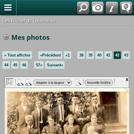
*Français
Les Richer dit Louveteau
Mes photos
» Tout afficher
«Précédent
«1
...
38
39
40
41
42
43
44
45
46
...
57»
Suivant»