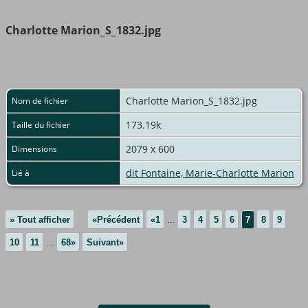
Charlotte Marion_S_1832.jpg
Charlotte Marion_S_1832.jpg
Nom de fichier
173.19k
Taille du fichier
2079 x 600
Dimensions
dit Fontaine, Marie-Charlotte Marion
Lié à
» Tout afficher
«Précédent
«1
...
3
4
5
6
7
8
9
10
11
...
68»
Suivant»