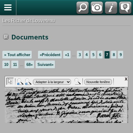
*Français
Les Richer dit Louveteau
Documents
» Tout afficher
«Précédent
«1
...
3
4
5
6
7
8
9
10
11
...
68»
Suivant»