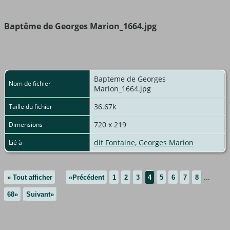
Baptême de Georges Marion_1664.jpg
Bapteme de Georges
Nom de fichier
Marion_1664.jpg
36.67k
Taille du fichier
720 x 219
Dimensions
dit Fontaine, Georges Marion
Lié à
» Tout afficher
«Précédent
1
2
3
4
5
6
7
8
...
68»
Suivant»