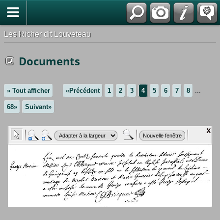
*Français
Les Richer dit Louveteau
Documents
» Tout afficher
«Précédent
1
2
3
4
5
6
7
8
...
68»
Suivant»