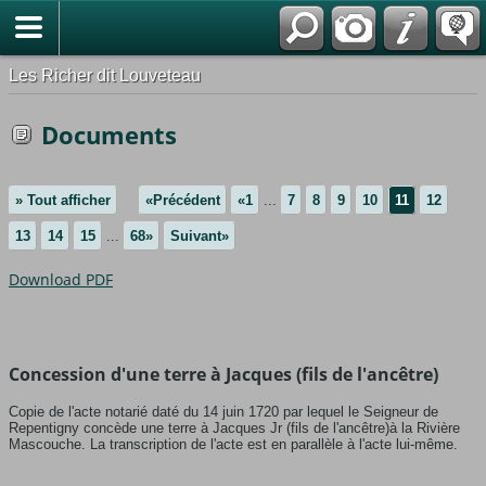
*Français
Les Richer dit Louveteau
Documents
» Tout afficher
«Précédent
«1
...
7
8
9
10
11
12
13
14
15
...
68»
Suivant»
Download PDF
Concession d'une terre à Jacques (fils de l'ancêtre)
Copie de l'acte notarié daté du 14 juin 1720 par lequel le Seigneur de
Repentigny concède une terre à Jacques Jr (fils de l'ancêtre)à la Rivière
Mascouche. La transcription de l'acte est en parallèle à l'acte lui-même.