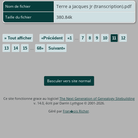
Terre a Jacques Jr (transcription).pdf
Nom de fichier
380.84k
Taille du fichier
» Tout afficher
«Précédent
«1
...
7
8
9
10
11
12
13
14
15
...
68»
Suivant»
Basculer vers site normal
Ce site fonctionne grace au logiciel
The Next Generation of Genealogy Sitebuilding
v. 14.0, écrit par Darrin Lythgoe © 2001-2026.
Géré par
Fran�ois Richer
.