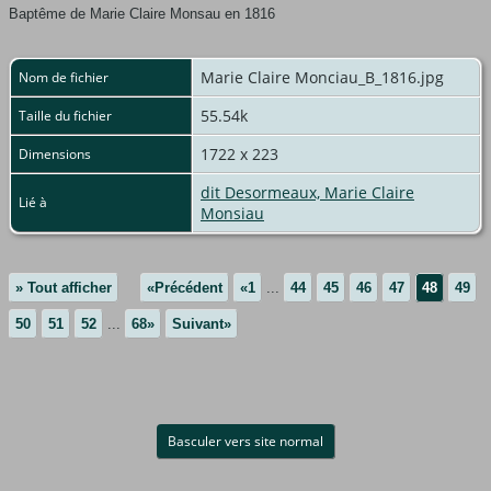
Baptême de Marie Claire Monsau en 1816
Marie Claire Monciau_B_1816.jpg
Nom de fichier
55.54k
Taille du fichier
1722 x 223
Dimensions
dit Desormeaux, Marie Claire
Lié à
Monsiau
» Tout afficher
«Précédent
«1
...
44
45
46
47
48
49
50
51
52
...
68»
Suivant»
Basculer vers site normal