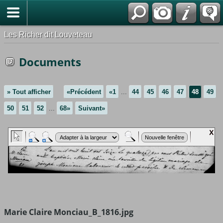
*Français
Les Richer dit Louveteau
Documents
» Tout afficher
«Précédent
«1
...
44
45
46
47
48
49
50
51
52
...
68»
Suivant»
Marie Claire Monciau_B_1816.jpg