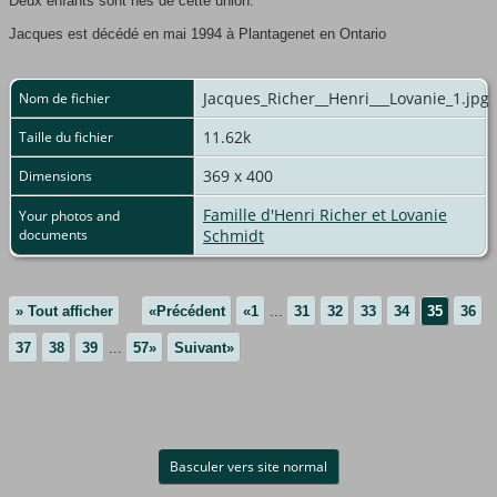
Deux enfants sont nés de cette union.
Jacques est décédé en mai 1994 à Plantagenet en Ontario
Jacques_Richer__Henri___Lovanie_1.jpg
Nom de fichier
11.62k
Taille du fichier
369 x 400
Dimensions
Famille d'Henri Richer et Lovanie
Your photos and
documents
Schmidt
» Tout afficher
«Précédent
«1
...
31
32
33
34
35
36
37
38
39
...
57»
Suivant»
Basculer vers site normal