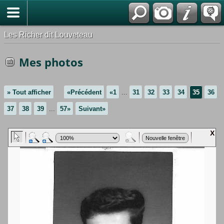
*Français
Les Richer dit Louveteau
Mes photos
» Tout afficher
«Précédent
«1
...
31
32
33
34
35
36
37
38
39
...
57»
Suivant»