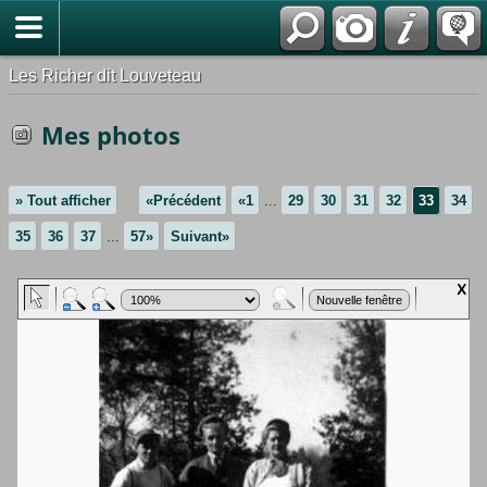
*Français
Les Richer dit Louveteau
Mes photos
» Tout afficher
«Précédent
«1
...
29
30
31
32
33
34
35
36
37
...
57»
Suivant»