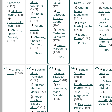
Marie
Catherine
Fauvel
Desro...
(1708)
(1695)
Catherine
(1725)
(1781)
Guertin,
Nadeau
(1771)
Mailloux,
dit
Marie-
Josephte
Cholin,
Jeanne
(1715)
Jolicoeur,
Madeleine
(1864)
Jeanne
Antoine
(1731)
Juillet,
(1644)
Court...
Quenneville,
Éthier,
Jean /
(1671)
Jean
(1653)
Parent,
Marie Josephe
Barbarine,
Louise
Lebeau,
(1704)
G...
(1609)
Christin,
(1681)
Catherine
Pierre /
Joguet,
dit
Lalouette
Bastard, ...
Chauroy,
Pierre
(1635)
Montpellie
(1768)
(1643)
Charles /
Antoine
Plus...
Bonnin, J...
Simon,
Mar...
(164
(1676)
Marguerite
Plus...
(1728)
Plus...
Plus...
21
22
23
24
25
Charron,
Boucher,
dit
Bouvier,
Richer,
Louis
(1778)
Marie
Jolicoeur,
Suzanne
François
Françoise
Élisabeth
(1664)
(1945)
(1636)
Isa...
(1701)
Boissel
Charbonneau,
Buisson,
dit
Jacques /
Pierre
(1744)
Marthe
Lombrette,
Héripel, ...
Marie
(1650)
Marie
(1640)
Cochon,
Madelei...
Marguerite
Royer,
Brisebo
(1776)
(1699)
Élisabeth
Jean-Bapti
Isabelle
Dub...
(170
Desportes,
Ma...
(1715)
Hélène
(1675)
Dardaine,