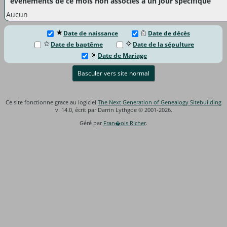
événements de ce mois non associés à un jour spécifique
Aucun
Date de naissance
Date de décès
Date de baptême
Date de la sépulture
Date de Mariage
Basculer vers site normal
Ce site fonctionne grace au logiciel
The Next Generation of Genealogy Sitebuilding
v. 14.0, écrit par Darrin Lythgoe © 2001-2026.
Géré par
Fran�ois Richer
.