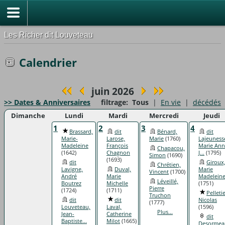
Les Richer dit Louveteau
Calendrier
juin 2026
>> Dates & Anniversaires
filtrage:
Tous
|
En vie
|
décédés
Dimanche
Lundi
Mardi
Mercredi
Jeudi
1
2
3
4
Brassard,
dit
Bénard,
dit
Marie-
Larose,
Marie
(1760)
Lajeuness
Madeleine
François
Marie An
Chapacou,
(1642)
Chagnon
J...
(1795)
Simon
(1690)
(1693)
dit
Giroux
Chrétien,
Lavigne,
Duval,
Marie
Vincent
(1700)
André
Marie
Madelein
Léveillé,
Boutrez
Michelle
(1751)
Pierre
(1724)
(1711)
Pelletie
Truchon
dit
dit
Nicolas
(1777)
Louveteau,
Laval,
(1596)
Plus...
Jean-
Catherine
dit
Baptiste...
Milot
(1665)
Desormea