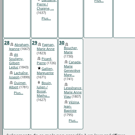
Plus...
Pierre /
Chaigne, ...
(1637)
Plus...
28
29
30
Abraham,
Fagnan,
Boucher,
Jeanne
(1667)
Marie Anne
Marie
(1823)
dit
(1730)
Souligny,
Picard,
Canada,
Gilbert
Pierre
(1726)
Marie
Leduc
(1843)
Gallien,
Geneviève
Lachaîne,
Marguerite
Marg...
Joseph
(1899)
(1671)
(1741)
Ouimet,
Bouin,
Albert
(1781)
Julien /
Lespérance,
Bossé,
Marie Anne
Plus...
Mathu...
Viau
(1807)
(1627)
Vézina,
Jean-
Baptiste
(1795)
Plus...